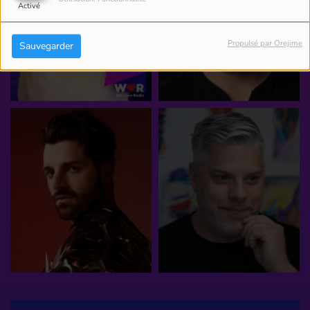
Activé
Propulsé par Orejime
Sauvegarder