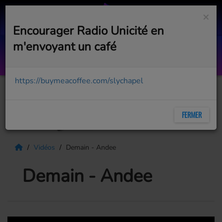
×
Encourager Radio Unicité en
m'envoyant un café
Le bonheur
PAT HAMEL
https://buymeacoffee.com/slychapel
FERMER
Vidéos
Demain - Andee
Demain - Andee