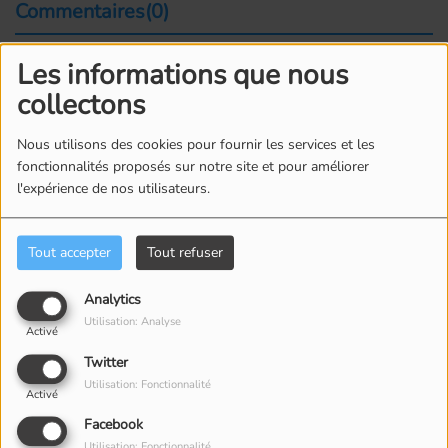
Commentaires(0)
Les informations que nous
Connectez-vous pour commenter cet article
collectons
SE CONNECTER
Nous utilisons des cookies pour fournir les services et les
fonctionnalités proposés sur notre site et pour améliorer
l'expérience de nos utilisateurs.
Tout accepter
Tout refuser
Analytics
ÉQUIPE
Utilisation: Analyse
Activé
Twitter
Utilisation: Fonctionnalité
Activé
Facebook
Utilisation: Fonctionnalité