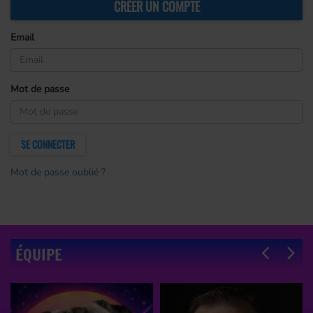
CRÉER UN COMPTE
Email
(L’email est obligatoire )
Mot de passe
(Le mot de passe est obligatoire)
SE CONNECTER
Mot de passe oublié ?
ÉQUIPE