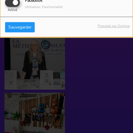
Facebook
Utilisation: Fonctionnalité
Activé
PHOTOS
Propulsé par Orejime
Sauvegarder