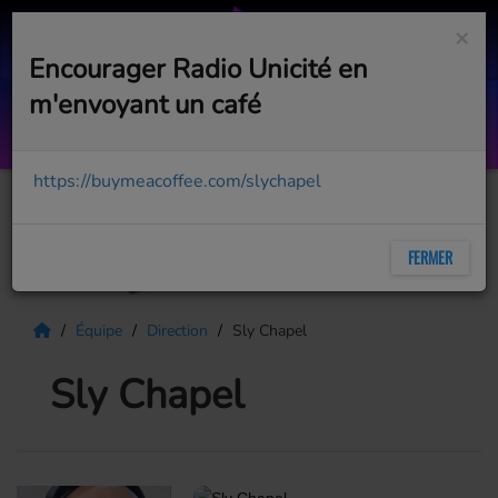
×
Encourager Radio Unicité en
m'envoyant un café
20k heures de solitude (radio edit)
PETER PETER
https://buymeacoffee.com/slychapel
FERMER
Équipe
Direction
Sly Chapel
Sly Chapel