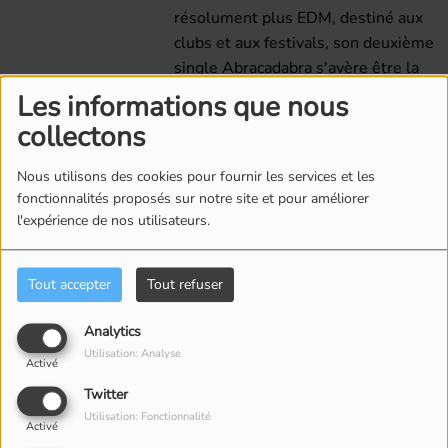
résolument plus EDM, destiné aux
clubs et aux festivals, son deuxième
single Abracadabra s'avère être la
formule magique parfaite pour croire
Les informations que nous
et réaliser ses rêves, ce qui ouvrira la
collectons
porte à son troisième single
Wonderful Land qui se veut un hymn
Nous utilisons des cookies pour fournir les services et les
à un nouveau monde et la chanson
fonctionnalités proposés sur notre site et pour améliorer
thème de son propre festival du mêm
l'expérience de nos utilisateurs.
nom, dont la première édition verra le
jour à l'été 2023. Préparez-vous à êtr
Tout accepter
Tout refuser
hypnotisé par l'univers éclectique de
Sly Chapel.
Analytics
Utilisation: Analyse
www.slychapel.com
Activé
Twitter
Écouter Radio Unicité :
Utilisation: Fonctionnalité
•
www.unicite.ca
Activé