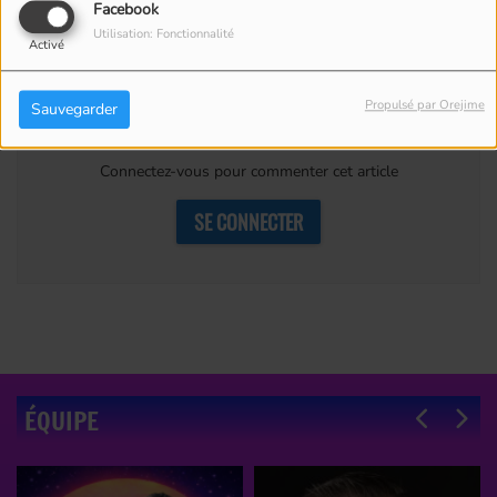
•
via l’application We ❤ Radio
Facebook
Utilisation: Fonctionnalité
Activé
Commentaires(0)
Propulsé par Orejime
Sauvegarder
Connectez-vous pour commenter cet article
SE CONNECTER
ÉQUIPE