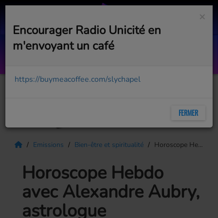
×
Encourager Radio Unicité en
m'envoyant un café
Am I Wrong
NICO & VINZ
https://buymeacoffee.com/slychapel
FERMER
Emissions
Bien-être et spiritualité
Horoscope Hebdo avec Alexandre Aubry, astrologue
Horoscope Hebdo
avec Alexandre Aubry,
astrologue