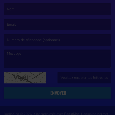
(Le nom est obligatoire. )
(L’email est obligatoire. )
(Le message est obligatoire. )
(Captcha invalide. )
ENVOYER
RadioKing © 2026 | Site radio créé avec
RadioKing
. RadioKing permet