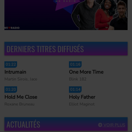
TOUS LES DIMANCHES À 18H00 ET DU LUNDI AU
JEUDI À 19H00
DERNIERS TITRES DIFFUSÉS
01:22
01:16
Intrumain
One More Time
Martin Sirois, Jace
Blink 182
01:20
01:14
Hold Me Close
Holy Father
Roxane Bruneau
Elliot Maginot
ACTUALITÉS
VOIR PLUS