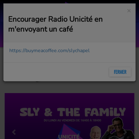
×
Encourager Radio Unicité en
m'envoyant un café
Intrumain
MARTIN SIROIS, JACE
https://buymeacoffee.com/slychapel
FERMER
Previous
Next