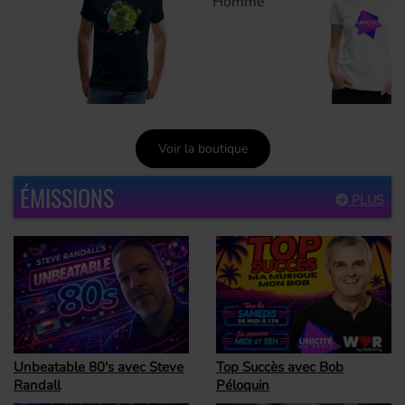
Homme
Voir la boutique
ÉMISSIONS
PLUS
Top Succès avec Bob
Unbeatable 80's avec Steve
Péloquin
Randall