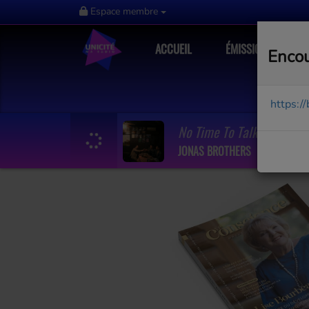
Espace membre
ACCUEIL
ÉMISSIONS
Encou
https:/
No Time To Talk
JONAS BROTHERS