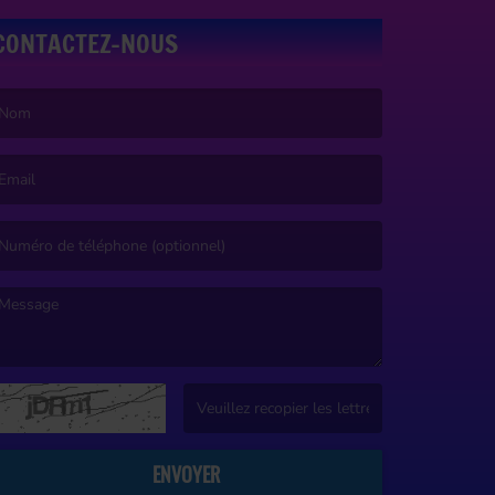
CONTACTEZ-NOUS
e nom est obligatoire. )
’email est obligatoire. )
e message est obligatoire. )
(Captcha invalide. )
ENVOYER