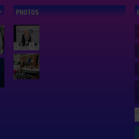
PHOTOS
(L
(L
(L