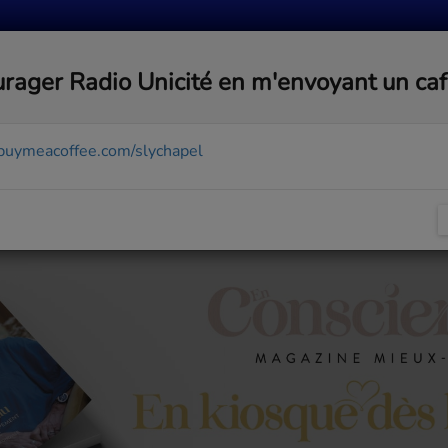
MUSIQUE
ACTUALITÉS
MÉDIAS
COMMUNA
rager Radio Unicité en m'envoyant un ca
/buymeacoffee.com/slychapel