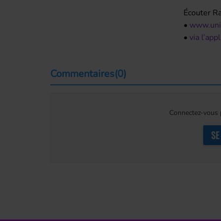
Écouter Ra
•
www.unic
•
via l’ap
Commentaires(0)
Connectez-vous p
SE