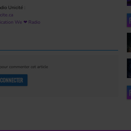
dio Unicité :
ite.ca
plication We ❤ Radio
our commenter cet article
 CONNECTER