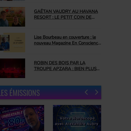
depuis longtemps
GAËTAN VAUDRY AU HAVANA
RESORT : LE PETIT COIN DE
CUBA QUI NOUS A
COMPLÈTEMENT CONQUIS
Lise Bourbeau en couverture : le
nouveau Magazine En Conscience
promet une édition inspirante
ROBIN DES BOIS PAR LA
TROUPE APZARA : BIEN PLUS
QU'UN SPECTACLE ÉQUESTRE
LES ÉMISSIONS