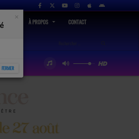
×
UTÉ
À PROPOS
CONTACT
fé
FERMER