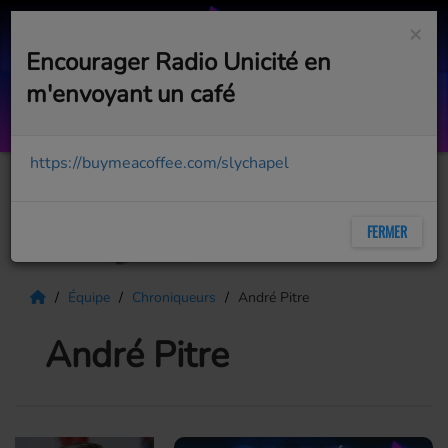
×
Encourager Radio Unicité en
m'envoyant un café
Mr. Know It All
TEDDY SWIMS
https://buymeacoffee.com/slychapel
FERMER
Équipe
Chroniqueurs
André Pitre
André Pitre