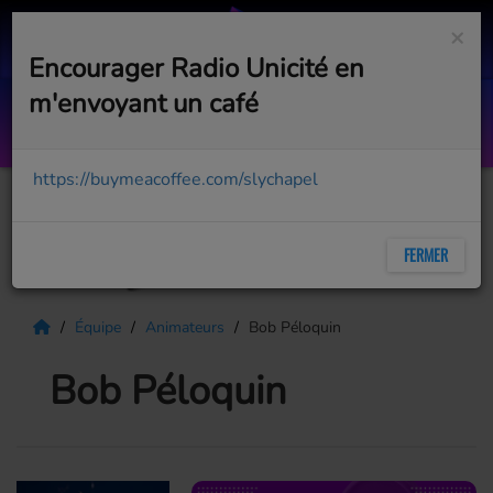
×
Encourager Radio Unicité en
m'envoyant un café
Smooth Operator
SADE
https://buymeacoffee.com/slychapel
FERMER
Équipe
Animateurs
Bob Péloquin
Bob Péloquin