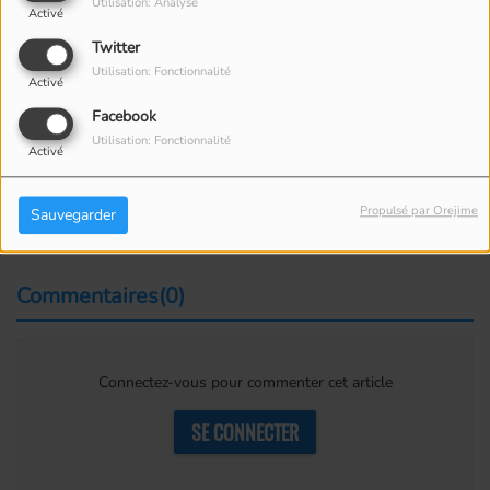
moments et événements musicaux.
Utilisation: Analyse
Activé
Twitter
Un rendez-vous essentiel pour rester
Utilisation: Fonctionnalité
branché sur la musique… d’hier à
Activé
aujourd’hui.
Facebook
Utilisation: Fonctionnalité
Activé
Écouter Radio Unicité :
•
www.unicite.ca
Propulsé par Orejime
•
via l’application We ❤ Radio
Sauvegarder
Commentaires(0)
Connectez-vous pour commenter cet article
SE CONNECTER