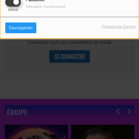
Facebook
Utilisation: Fonctionnalité
Activé
Commentaires(0)
Propulsé par Orejime
Sauvegarder
Connectez-vous pour commenter cet article
SE CONNECTER
ÉQUIPE