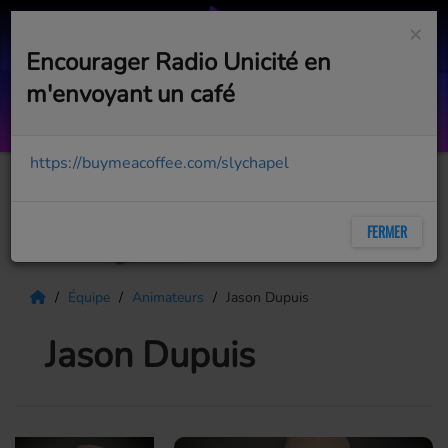
×
Encourager Radio Unicité en
m'envoyant un café
Lonely Road
MGK, JELLY ROLL
https://buymeacoffee.com/slychapel
FERMER
Équipe
Animateurs
Jason Dupuis
Jason Dupuis