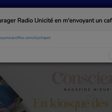
MUSIQUE
ACTUALITÉS
MÉDIAS
COMMUNA
rager Radio Unicité en m'envoyant un ca
/buymeacoffee.com/slychapel