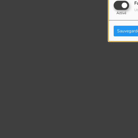
F
Ut
Activé
Sauvegard