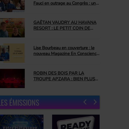
Fauci en outrage au Congrès : un
jour que plusieurs attendaient
depuis longtemps
GAËTAN VAUDRY AU HAVANA
RESORT : LE PETIT COIN DE
CUBA QUI NOUS A
COMPLÈTEMENT CONQUIS
Lise Bourbeau en couverture : le
nouveau Magazine En Conscience
promet une édition inspirante
ROBIN DES BOIS PAR LA
TROUPE APZARA : BIEN PLUS
QU'UN SPECTACLE ÉQUESTRE
LES ÉMISSIONS