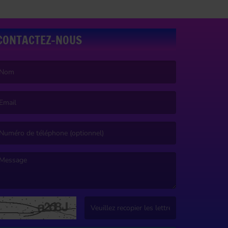
CONTACTEZ-NOUS
e nom est obligatoire. )
’email est obligatoire. )
e message est obligatoire. )
(Captcha invalide. )