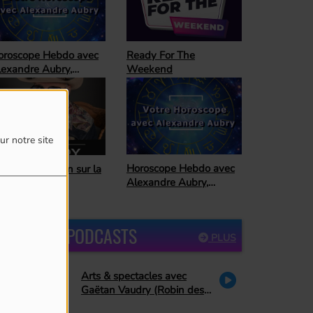
oroscope Hebdo avec
Ready For The
lexandre Aubry,
Weekend
trologue
ur notre site
Horoscope Hebdo avec
 cowboy urbain sur la
Alexandre Aubry,
ute
astrologue
DERNIERS PODCASTS
PLUS
Arts & spectacles avec
Gaëtan Vaudry (Robin des
bois, PA Methot se retire de