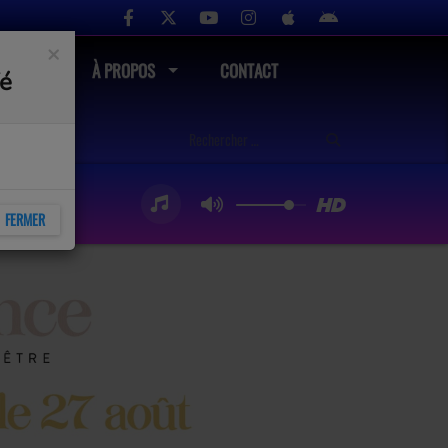
×
UTÉ
À PROPOS
CONTACT
fé
FERMER