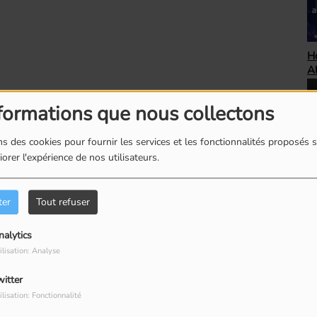
H
Unbeatable 80's avec
A
Steve Randall
as
formations que nous collectons
s des cookies pour fournir les services et les fonctionnalités proposés s
orer l'expérience de nos utilisateurs.
Top Succès avec Bob
Le
our commenter cet article
Péloquin
ro
 CONNECTER
ter
Tout refuser
nalytics
ilisation: Analyse
witter
ilisation: Fonctionnalité