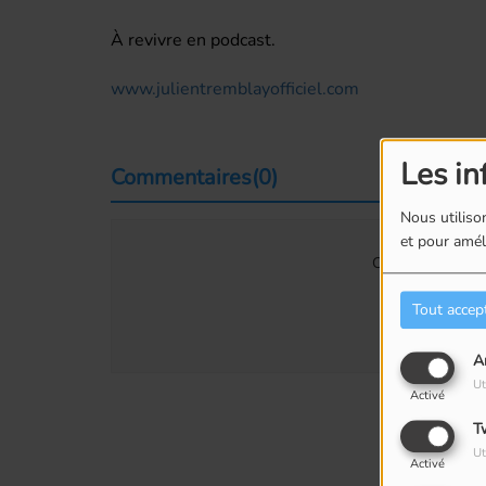
À revivre en podcast.
www.julientremblayofficiel.com
Les in
Commentaires(0)
Nous utilison
et pour améli
Connectez-vous p
SE
Tout accep
A
Ut
Activé
T
Ut
Activé