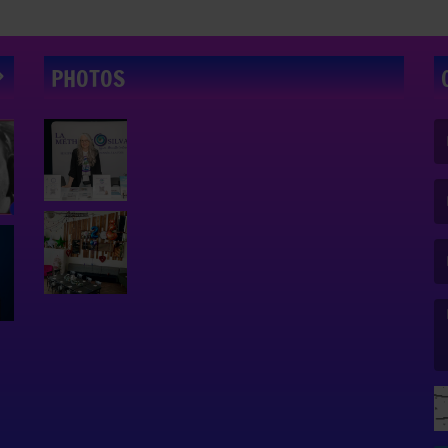
PHOTOS
(L
(L
(L