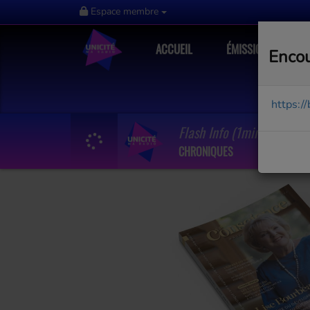
Espace membre
ACCUEIL
ÉMISSIONS
Encou
https:/
Flash Info (1min)
CHRONIQUES