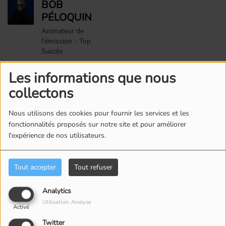
BOB
PÉLOQUIN
Animateur de
l'émission - Top
Succès
Les informations que nous
Commentaires(0)
collectons
Nous utilisons des cookies pour fournir les services et les
fonctionnalités proposés sur notre site et pour améliorer
Connectez-vous pour commenter cet article
l'expérience de nos utilisateurs.
SE CONNECTER
Tout accepter
Tout refuser
Analytics
Utilisation: Analyse
Activé
Twitter