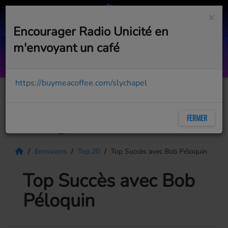
×
Encourager Radio Unicité en
m'envoyant un café
Sunshine In The Room
JAMES BAY FEAT. JON BATISTE
https://buymeacoffee.com/slychapel
FERMER
Emissions
Top 20
Top Succès avec Bob Péloquin
Top Succès avec Bob
Péloquin