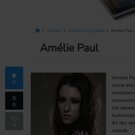
Artistes
Artistes du Québec
Amélie Paul
Amélie Paul
Amélie Pau
0
scène arti
comédienne
communicat
0
fait davan
humoristiq
#1 des ven
0
monde
.