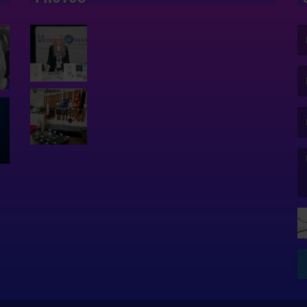
(L
(L
(L