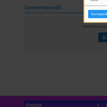
Activé
Commentaires(0)
Sauvegard
Connectez-vous p
SE
ÉQUIPE