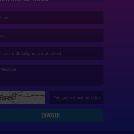
e nom est obligatoire. )
’email est obligatoire. )
e message est obligatoire. )
(Captcha invalide. )
ENVOYER