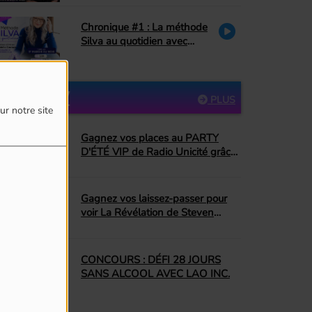
Petite Vie)
Chronique #1 : La méthode
Silva au quotidien avec
Danielle Couture : le pardon
PARTICIPEZ
PLUS
ur notre site
Gagnez vos places au PARTY
D'ÉTÉ VIP de Radio Unicité grâce
à Top Dopico's BBQ Donut
Gagnez vos laissez-passer pour
voir La Révélation de Steven
Spielberg!
CONCOURS : DÉFI 28 JOURS
SANS ALCOOL AVEC LAO INC.