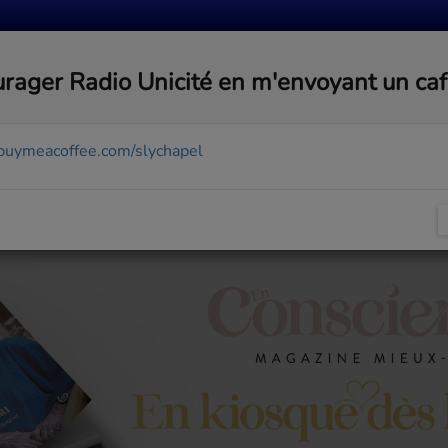
MUSIQUE
ACTUALITÉS
MÉDIAS
COMMUNA
rager Radio Unicité en m'envoyant un ca
/buymeacoffee.com/slychapel