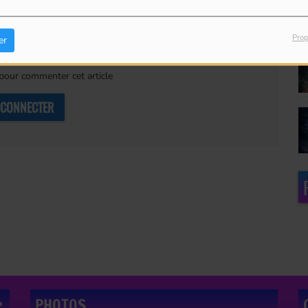
Prop
er
our commenter cet article
 CONNECTER
PHOTOS