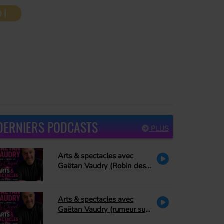
DERNIERS PODCASTS
PLUS
Arts & spectacles avec
Gaëtan Vaudry (Robin des
bois, PA Methot se retire de
Peter Pan, David Corriveau
rend hommage à Bonnie
Arts & spectacles avec
Tyler)
Gaëtan Vaudry (rumeur sur
Céline Dion, hommage à La