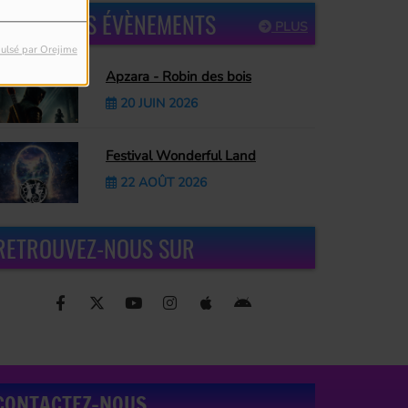
PROCHAINS ÉVÈNEMENTS
PLUS
ulsé par Orejime
Apzara - Robin des bois
20 JUIN 2026
Festival Wonderful Land
22 AOÛT 2026
RETROUVEZ-NOUS SUR
CONTACTEZ-NOUS