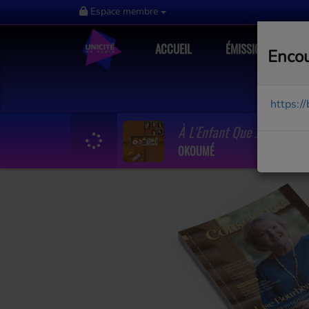
Espace membre
ACCUEIL
ÉMISSIONS
Encou
https:/
À L'Enfant Que J'Aurai
OKOUMÉ