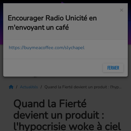
×
Encourager Radio Unicité en
m'envoyant un café
Hanging On
BOB MOSES
https://buymeacoffee.com/slychapel
FERMER
Actualités
Quand la Fierté devient un produit : l'hypocrisie woke à ciel ouvert
Quand la Fierté
devient un produit :
l'hypocrisie woke à ciel