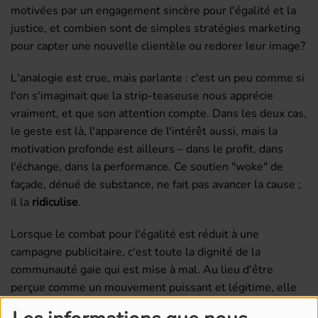
motivées par un engagement sincère pour l'égalité et la
justice, et combien sont de simples stratégies marketing
pour capter une nouvelle clientèle ou redorer leur image?
L'analogie est crue, mais parlante : c'est un peu comme si
l'on s'imaginait que la strip-teaseuse nous apprécie
vraiment, et que son attention compte. Dans les deux cas,
le geste est là, l'apparence de l'intérêt aussi, mais la
motivation profonde est ailleurs – dans le profit, dans
l'échange, dans la performance. Ce soutien "woke" de
façade, dénué de substance, ne fait pas avancer la cause ;
il la
ridiculise
.
Lorsque le combat pour l'égalité est réduit à une
campagne publicitaire, c'est toute la dignité de la
communauté gaie qui est mise à mal. Au lieu d'être
perçue comme un mouvement puissant et légitime, elle
risque de devenir un simple accessoire, une tendance