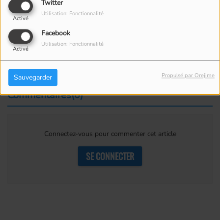
Twitter
Dates :
Du 21 juin au 30 août 2025
Utilisation: Fonctionnalité
Lieu :
Complexe Havana
R
esort, Maricourt (Estrie)
Activé
www.havanaresort.ca
Facebook
Production :
Apzara
P
roduction
www.
apzara.com
Utilisation: Fonctionnalité
Activé
Propulsé par Orejime
Sauvegarder
Commentaires(0)
Connectez-vous pour commenter cet article
SE CONNECTER