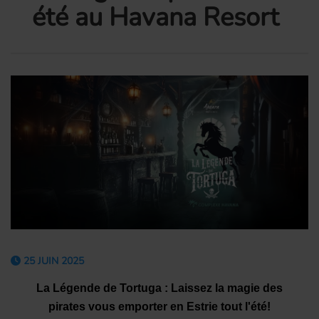
été au Havana Resort
25 JUIN 2025
La Légende
de
Tortuga
: Laissez la
m
agie
des
p
irat
e
s
v
ous
e
mporter en Estrie
tout l'été
!