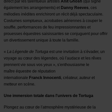
direct par les talentueux
artistes
Anit Ghosh
(qui signe
également les arrangements) et
Danny Reeves
, ces
mélodies inédites enrichiront un récit déjà spectaculaire.
Costumes somptueux, acrobaties aériennes à couper le
souffle, performances de feu impressionnantes et
prouesses équestres saisissantes se conjuguent pour offrir
un divertissement unique à toute la famille.
«
La Légende de
Tortuga
est une invitation à s'évader, un
voyage au cœur des légendes, où l'audace et les rêves
prennent vie sous vos yeux », s'enthousiasme
le
maître équestre de réputation
internationale
Franck
Innocent
i
, créateur
, auteur
et
metteur en scène.
Une
i
mmersion
t
otale dans l'
u
nivers de
Tortuga
Plongez au cœur de l'atmosphère mystérieuse de la