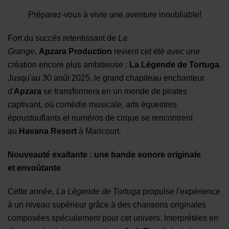
Préparez-vous à vivre une aventure inoubliable!
Fort du succès retentissant de
La
Grange
,
Apzara
P
roduction
revient cet été avec une
création encore plus ambitieuse :
La Légende de
Tortuga
.
Jusqu'au 30 août 2025, le grand chapiteau enchanteur
d'
Apzara
se transformera en un monde de pirates
captivant, où comédie musicale, arts équestres
époustouflants et numéros de cirque se rencontrent
au
Havana Resort
à Maricourt.
Nouveauté
e
xaltante :
u
ne
b
ande
s
on
ore
o
riginale
et
e
nvoûtante
Cette année,
La Légende de
Tortuga
propulse l'expérience
à un niveau supérieur grâce à des chansons originales
composées spécialement pour cet univers. Interprétées en