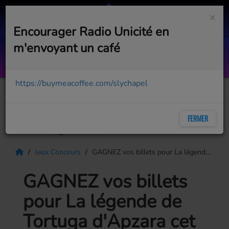
×
Encourager Radio Unicité en
m'envoyant un café
Tout le monde a ses raisons
MARIE-MAI
https://buymeacoffee.com/slychapel
FERMER
Jeux Concours
GAGNEZ vos billets pour La légende de Tortuga d'Apzara cet été au Havana Resort
GAGNEZ vos billets
pour La légende de
Tortuga d'Apzara cet