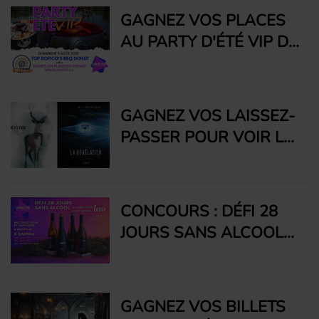
GAGNEZ VOS PLACES
AU PARTY D'ÉTÉ VIP DE
RADIO UNICITÉ GRÂCE
À TOP DOPICO'S BBQ
DONUT
GAGNEZ VOS LAISSEZ-
PASSER POUR VOIR LA
RÉVÉLATION DE
STEVEN SPIELBERG!
CONCOURS : DÉFI 28
JOURS SANS ALCOOL
AVEC LAO INC.
GAGNEZ VOS BILLETS