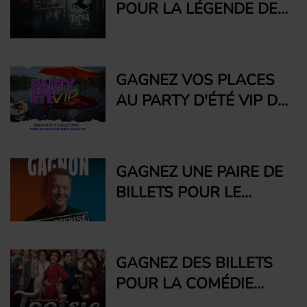
POUR LA LÉGENDE DE
TORTUGA D'APZARA
CET ÉTÉ AU HAVANA
RESORT
GAGNEZ VOS PLACES
AU PARTY D'ÉTÉ VIP DE
RADIO UNICITÉ GRÂCE
À TOP DOPICO'S BBQ
DONUT
GAGNEZ UNE PAIRE DE
BILLETS POUR LE
SPECTACLE
REMASTERISÉ
D'ANDRÉ-PHILIPPE
GAGNEZ DES BILLETS
GAGNON À LA PLACE
POUR LA COMÉDIE
DES ARTS
MUSICALE TOOTSIE À