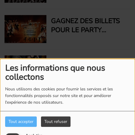
L'ESPACE ST-DENIS
GAGNEZ DES BILLETS
POUR LE PARTY
SURVOLTÉ DE QUÉBEC
ISSIME À L'ESPACE ST-
DENIS À MONTRÉAL
GAGNEZ DES BILLETS
Les informations que nous
POUR LA COMÉDIE
collectons
MUSICALE LA FAMILLE
ADDAMS
Nous utilisons des cookies pour fournir les services et les
fonctionnalités proposés sur notre site et pour améliorer
GAGNEZ VOS PLACES
l'expérience de nos utilisateurs.
AU PARTY D'ÉTÉ VIP DE
RADIO UNICITÉ GRÂCE
Tout accepter
Tout refuser
À TOP DOPICO'S BBQ