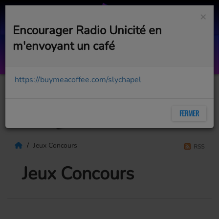
×
Encourager Radio Unicité en
m'envoyant un café
Top Succès - 04 C 01 aout 2026
AVEC BOB PÉLOQUIN
https://buymeacoffee.com/slychapel
FERMER
Jeux Concours
RSS
Jeux Concours