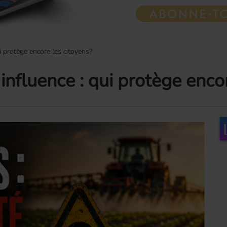
i protège encore les citoyens?
influence : qui protège enco
H
Unbeatable 80's avec
A
Steve Randall