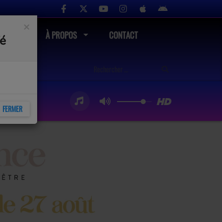
×
UTÉ
À PROPOS
CONTACT
fé
FERMER