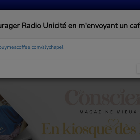
MUSIQUE
ACTUALITÉS
MÉDIAS
COMMUNA
rager Radio Unicité en m'envoyant un ca
/buymeacoffee.com/slychapel