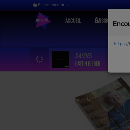
Espace membre
ACCUEIL
ÉMISSIONS
Encou
https:/
DAISIES
JUSTIN BIEBER