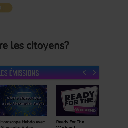
re les citoyens?
LES ÉMISSIONS
oroscope Hebdo avec
Ready For The
lexandre Aubry,
Weekend