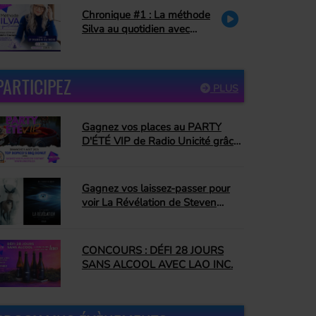
Chronique #1 : La méthode
Silva au quotidien avec
Danielle Couture : le pardon
PARTICIPEZ
PLUS
Gagnez vos places au PARTY
D'ÉTÉ VIP de Radio Unicité grâce
à Top Dopico's BBQ Donut
Gagnez vos laissez-passer pour
voir La Révélation de Steven
Spielberg!
CONCOURS : DÉFI 28 JOURS
SANS ALCOOL AVEC LAO INC.