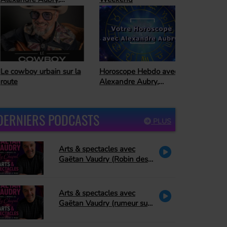
trologue
Horoscope Hebdo avec
 cowboy urbain sur la
Alexandre Aubry,
ute
astrologue
DERNIERS PODCASTS
PLUS
Arts & spectacles avec
Gaëtan Vaudry (Robin des
bois, PA Methot se retire de
Peter Pan, David Corriveau
rend hommage à Bonnie
Arts & spectacles avec
Tyler)
Gaëtan Vaudry (rumeur sur
Céline Dion, hommage à La
Petite Vie)