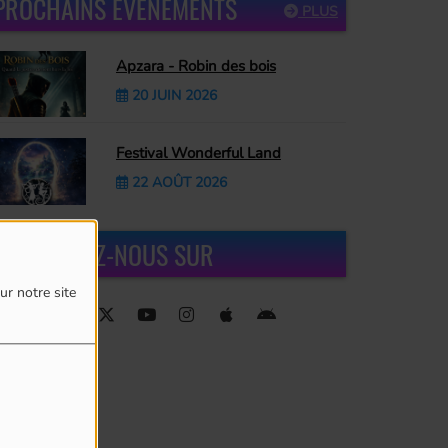
PROCHAINS ÉVÈNEMENTS
PLUS
Apzara - Robin des bois
20 JUIN 2026
Festival Wonderful Land
22 AOÛT 2026
RETROUVEZ-NOUS SUR
ur notre site