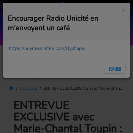
×
Encourager Radio Unicité en
m'envoyant un café
Physical
OLIVIA NEWTON JOHN
https://buymeacoffee.com/slychapel
FERMER
Podcasts
ENTREVUE EXCLUSIVE avec Marie-Chantal Toupin : Ça suffit
ENTREVUE
EXCLUSIVE avec
Marie-Chantal Toupin :