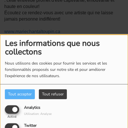
: cette entrevue promet d'être captivante, émouvante et
haute en couleur!
Écoutez ce rendez-vous avec une artiste qui ne laisse
jamais personne indifférent!
www.mariechantaltoupin.ca
Les informations que nous
Commentaires(0)
collectons
Nous utilisons des cookies pour fournir les services et les
fonctionnalités proposés sur notre site et pour améliorer
Connectez-vous pour commenter cet article
l'expérience de nos utilisateurs.
SE CONNECTER
Tout accepter
Tout refuser
Analytics
Utilisation: Analyse
Activé
Twitter