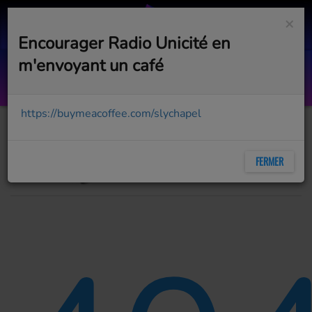
×
Encourager Radio Unicité en
m'envoyant un café
Soleil Bleu
BLEU SOLEIL X LUIZA
https://buymeacoffee.com/slychapel
FERMER