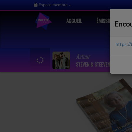
Espace membre
ACCUEIL
ÉMISSIONS
Encou
https:/
Asteur
STEVEN & STEEVEN