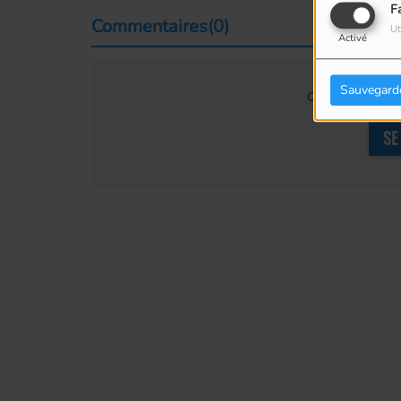
F
Commentaires(0)
Ut
Activé
Sauvegard
Connectez-vous p
SE