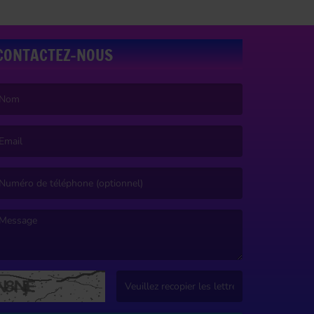
CONTACTEZ-NOUS
e nom est obligatoire. )
’email est obligatoire. )
e message est obligatoire. )
(Captcha invalide. )