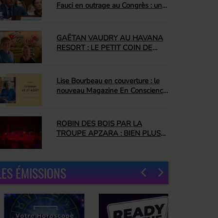
Fauci en outrage au Congrès : un
jour que plusieurs attendaient
depuis longtemps
GAËTAN VAUDRY AU HAVANA
RESORT : LE PETIT COIN DE
CUBA QUI NOUS A
COMPLÈTEMENT CONQUIS
Lise Bourbeau en couverture : le
nouveau Magazine En Conscience
promet une édition inspirante
ROBIN DES BOIS PAR LA
TROUPE APZARA : BIEN PLUS
QU'UN SPECTACLE ÉQUESTRE
LES ÉMISSIONS