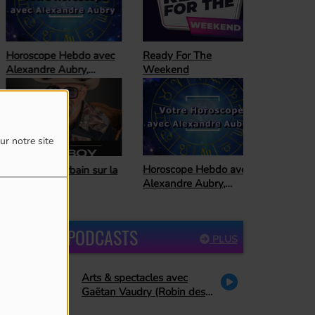
oroscope Hebdo avec
Ready For The
lexandre Aubry,
Weekend
trologue
ur notre site
Horoscope Hebdo avec
 cowboy urbain sur la
Alexandre Aubry,
ute
astrologue
DERNIERS PODCASTS
PLUS
Arts & spectacles avec
Gaëtan Vaudry (Robin des
bois, PA Methot se retire de