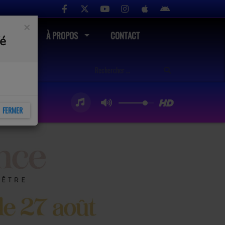
×
UTÉ
À PROPOS
CONTACT
fé
FERMER