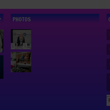
PHOTOS
(L
(L
(L