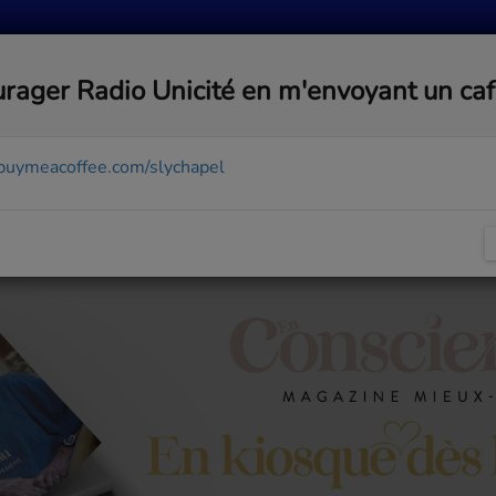
MUSIQUE
ACTUALITÉS
MÉDIAS
COMMUNA
rager Radio Unicité en m'envoyant un ca
/buymeacoffee.com/slychapel