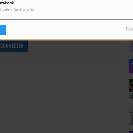
acebook
ilisation: Fonctionnalité
Prop
er
our commenter cet article
 CONNECTER