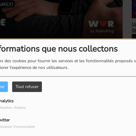
H
Unbeatable 80's avec
A
Steve Randall
as
formations que nous collectons
s des cookies pour fournir les services et les fonctionnalités proposés s
orer l'expérience de nos utilisateurs.
Top Succès avec Bob
Le
Péloquin
ro
ter
Tout refuser
nalytics
ilisation: Analyse
 jeudis à 9h30 dans
Le monde de Sly Chapel
et en
witter
ilisation: Fonctionnalité