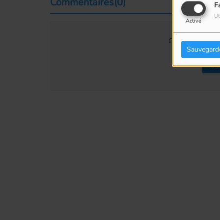
Commentaires(0)
F
Ut
Activé
Connectez-vous p
Sauvegard
SE