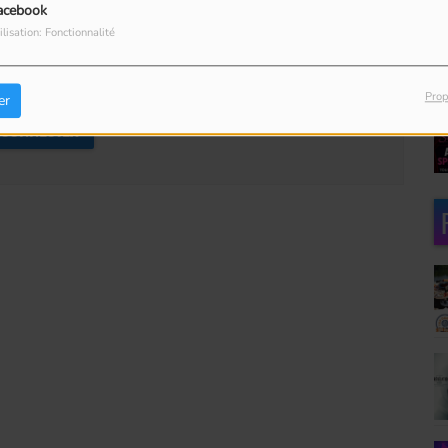
acebook
ilisation: Fonctionnalité
our commenter cet article
Prop
er
 CONNECTER