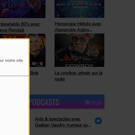
oroscope Hebdo avec
Ready For The
lexandre Aubry,
Weekend
trologue
ur notre site
Horoscope Hebdo avec
 cowboy urbain sur la
Alexandre Aubry,
ute
astrologue
DERNIERS PODCASTS
PLUS
Arts & spectacles avec
Gaëtan Vaudry (rumeur sur
Céline Dion, hommage à La