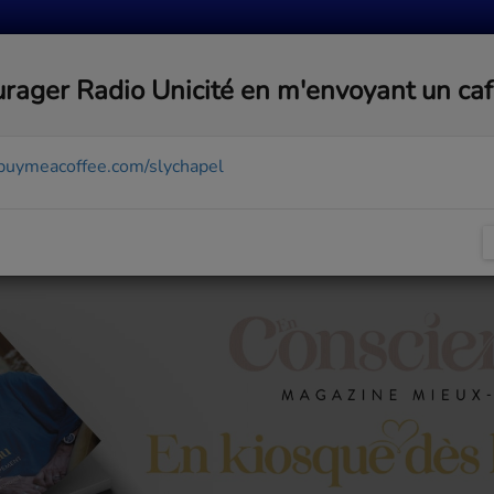
MUSIQUE
ACTUALITÉS
MÉDIAS
COMMUNA
rager Radio Unicité en m'envoyant un ca
/buymeacoffee.com/slychapel
RA