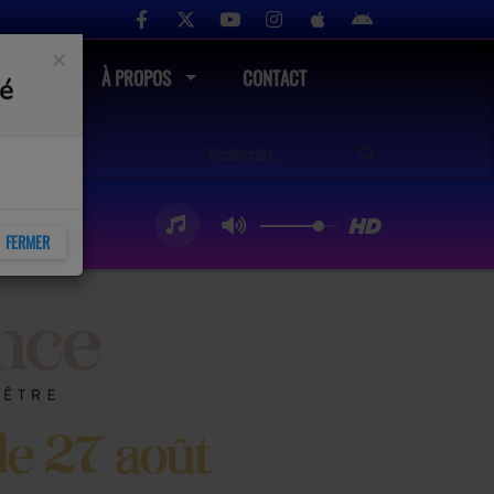
×
UTÉ
À PROPOS
CONTACT
fé
FERMER