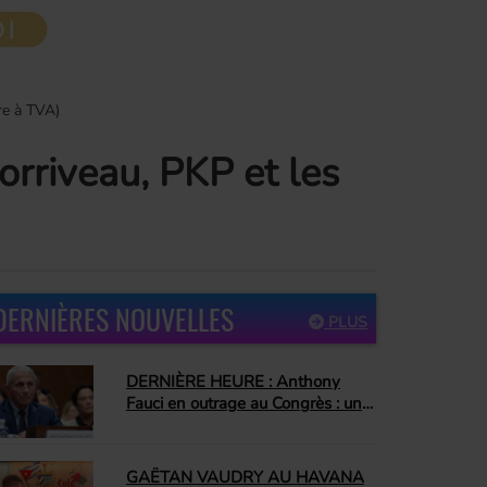
re à TVA)
rriveau, PKP et les
DERNIÈRES NOUVELLES
PLUS
DERNIÈRE HEURE : Anthony
Fauci en outrage au Congrès : un
jour que plusieurs attendaient
depuis longtemps
GAËTAN VAUDRY AU HAVANA