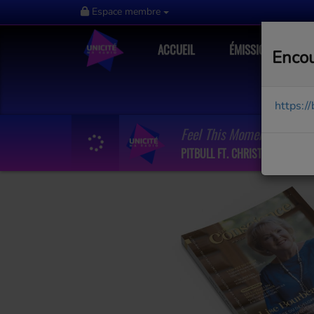
Espace membre
ACCUEIL
ÉMISSIONS
Encou
https:/
Feel This Moment
PITBULL FT. CHRISTINA AGUILE