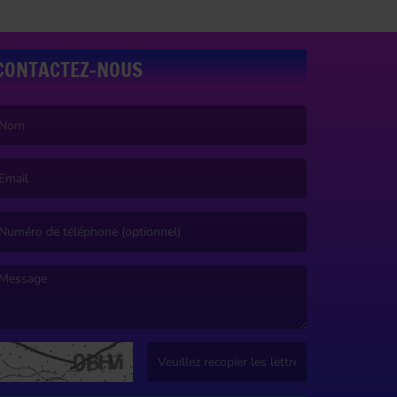
CONTACTEZ-NOUS
e nom est obligatoire. )
’email est obligatoire. )
e message est obligatoire. )
(Captcha invalide. )