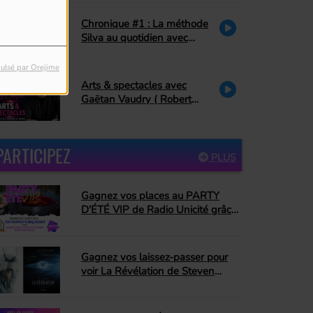
Petite Vie)
Chronique #1 : La méthode
Silva au quotidien avec
Danielle Couture : le pardon
ulsé par Orejime
Arts & spectacles avec
Gaëtan Vaudry ( Robert
Charlebois, décès de Ti-
Mousse)
PARTICIPEZ
PLUS
Gagnez vos places au PARTY
D'ÉTÉ VIP de Radio Unicité grâce
à Top Dopico's BBQ Donut
Gagnez vos laissez-passer pour
voir La Révélation de Steven
Spielberg!