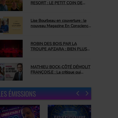
RESORT : LE PETIT COIN DE
CUBA QUI NOUS A
COMPLÈTEMENT CONQUIS
Lise Bourbeau en couverture : le
nouveau Magazine En Conscience
promet une édition inspirante
ROBIN DES BOIS PAR LA
TROUPE APZARA : BIEN PLUS
QU'UN SPECTACLE ÉQUESTRE
MATHIEU BOCK-CÔTÉ DÉMOLIT
FRANÇOIS.E : La critique qui
enflamme le Québec
LES ÉMISSIONS