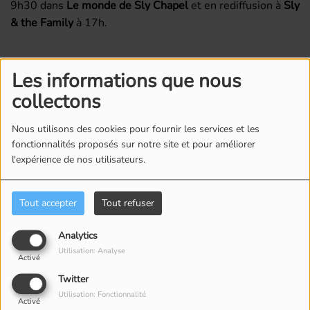
9h30 dans
Le monde de Sly Chapel
et en rediffusion à
Sly
& the Family
à 17h.
Commentaires(0)
Les informations que nous
collectons
Connectez-vous pour commenter cet article
Nous utilisons des cookies pour fournir les services et les
fonctionnalités proposés sur notre site et pour améliorer
SE CONNECTER
l'expérience de nos utilisateurs.
Tout accepter
Tout refuser
Analytics
Utilisation: Analyse
Activé
ÉQUIPE
Twitter
Utilisation: Fonctionnalité
Activé