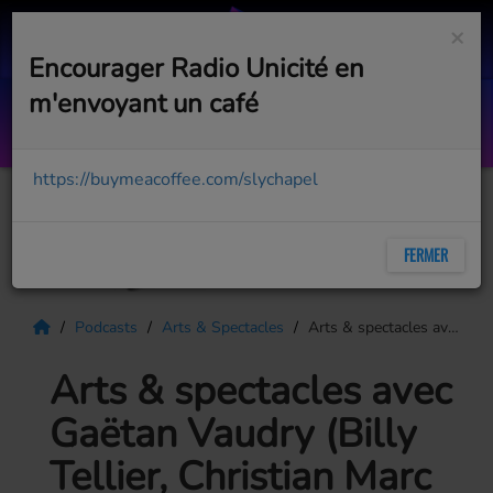
×
Encourager Radio Unicité en
m'envoyant un café
Le cowboy urbain sur la route (
AVEC JASON DUPUIS
https://buymeacoffee.com/slychapel
FERMER
Podcasts
Arts & Spectacles
Arts & spectacles avec Gaëtan Vaudry (Billy Tellier, Christian Marc Gendron, décès de Victor Willis de Village People)
Arts & spectacles avec
Gaëtan Vaudry (Billy
Tellier, Christian Marc