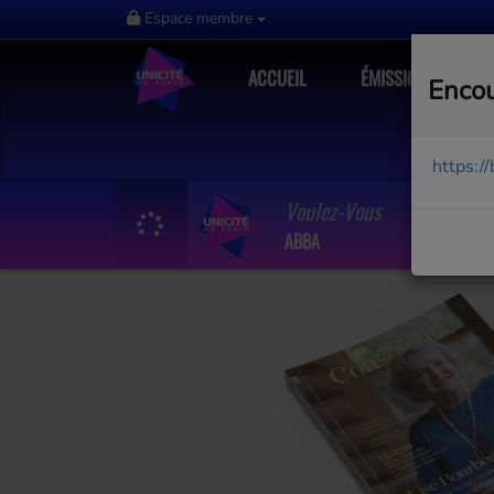
Espace membre
ACCUEIL
ÉMISSIONS
Encou
https:/
Voulez-Vous
ABBA