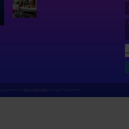
(L
ing permet de
faire une radio
en ligne facilement.