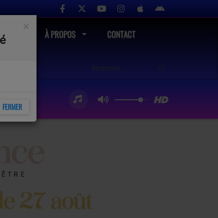
×
UTÉ
À PROPOS
CONTACT
fé
FERMER