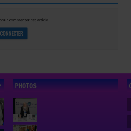
our commenter cet article
 CONNECTER
PHOTOS
(L
(L