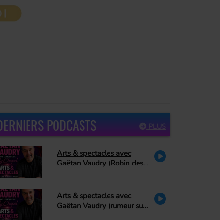
DERNIERS PODCASTS
PLUS
Arts & spectacles avec
Gaëtan Vaudry (Robin des
bois, PA Methot se retire de
Peter Pan, David Corriveau
rend hommage à Bonnie
Arts & spectacles avec
Tyler)
Gaëtan Vaudry (rumeur sur
Céline Dion, hommage à La