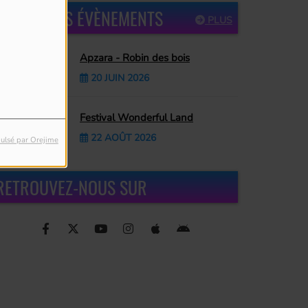
PROCHAINS ÉVÈNEMENTS
PLUS
Apzara - Robin des bois
20 JUIN 2026
Festival Wonderful Land
22 AOÛT 2026
ulsé par Orejime
RETROUVEZ-NOUS SUR