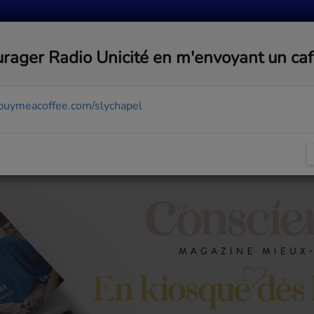
MUSIQUE
ACTUALITÉS
MÉDIAS
COMMUNA
rager Radio Unicité en m'envoyant un ca
/buymeacoffee.com/slychapel