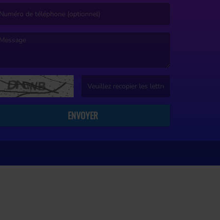
e message est obligatoire. )
(Captcha invalide. )
ENVOYER