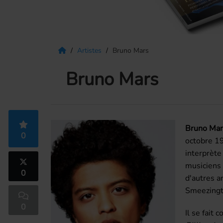
Artistes
Bruno Mars
Bruno Mars
Bruno Mar
0
octobre 1
interprète
musiciens 
0
d'autres a
Smeezingto
0
Il se fait 