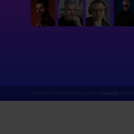
RadioKing © 2026 | Site radio créé avec
RadioKing
. RadioK