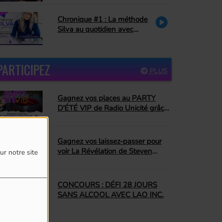
Petite Vie)
Chronique #1 : La méthode
Silva au quotidien avec
Danielle Couture : le pardon
PARTICIPEZ
PLUS
Gagnez vos places au PARTY
D'ÉTÉ VIP de Radio Unicité grâce
à Top Dopico's BBQ Donut
Gagnez vos laissez-passer pour
voir La Révélation de Steven
ur notre site
Spielberg!
CONCOURS : DÉFI 28 JOURS
SANS ALCOOL AVEC LAO INC.