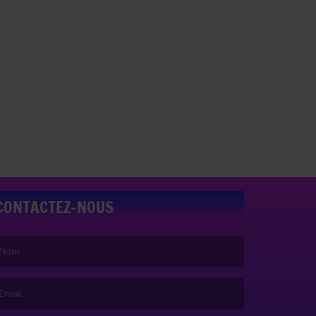
CONTACTEZ-NOUS
e nom est obligatoire. )
’email est obligatoire. )