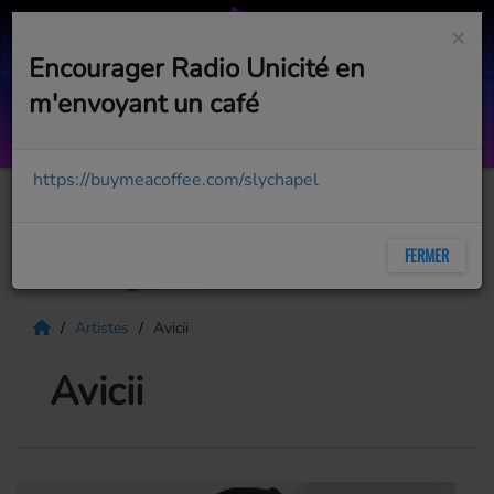
×
Encourager Radio Unicité en
m'envoyant un café
Middle Ground
MAROON 5
https://buymeacoffee.com/slychapel
FERMER
Artistes
Avicii
Avicii