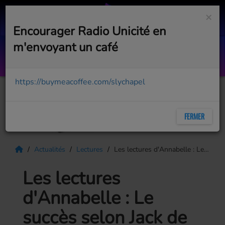
×
Encourager Radio Unicité en
m'envoyant un café
From This Moment On
SHANIA TWAIN
https://buymeacoffee.com/slychapel
FERMER
Actualités
Lectures
Les lectures d'Annabelle : Le succès selon Jack de Jack Canfield : Le manuel du succès que tout être humain devrait lire au moins une fois dans sa vie
Les lectures
d'Annabelle : Le
succès selon Jack de