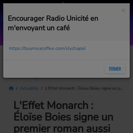
×
Encourager Radio Unicité en
m'envoyant un café
Jouer
ARIANE MOFFATT
https://buymeacoffee.com/slychapel
FERMER
Actualités
L'Effet Monarch : Éloïse Boies signe un premier roman aussi captivant que dérangeant
L'Effet Monarch :
Éloïse Boies signe un
premier roman aussi